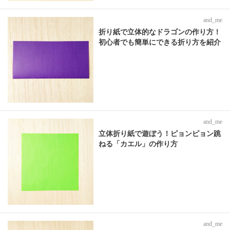
and_me
折り紙で立体的なドラゴンの作り方！
初心者でも簡単にできる折り方を紹介
and_me
立体折り紙で遊ぼう！ピョンピョン跳
ねる「カエル」の作り方
and_me