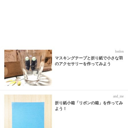
lonlon
マスキングテープと折り紙で小さな羽
のアクセサリーを作ってみよう
and_me
折り紙小箱「リボンの箱」を作ってみ
よう！