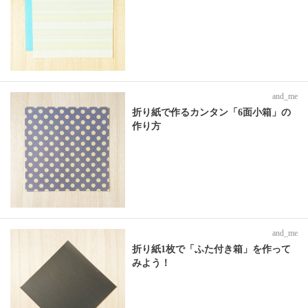
and_me
折り紙で作るカンタン「6面小箱」の
作り方
and_me
折り紙1枚で「ふた付き箱」を作って
みよう！