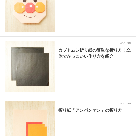
and_me
カブトムシ折り紙の簡単な折り方！立
体でかっこいい作り方を紹介
and_me
折り紙「アンパンマン」の折り方