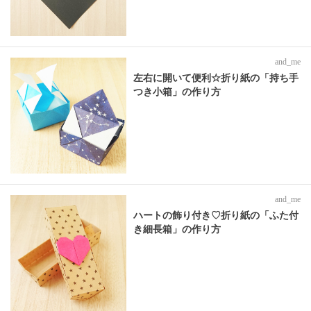
and_me
左右に開いて便利☆折り紙の「持ち手
つき小箱」の作り方
and_me
ハートの飾り付き♡折り紙の「ふた付
き細長箱」の作り方