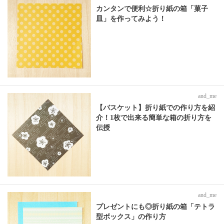
カンタンで便利☆折り紙の箱「菓子
皿」を作ってみよう！
and_me
【バスケット】折り紙での作り方を紹
介！1枚で出来る簡単な箱の折り方を
伝授
and_me
プレゼントにも◎折り紙の箱「テトラ
型ボックス」の作り方