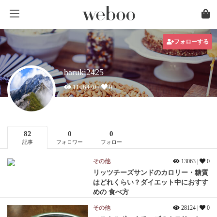
フォローする
haruki2425
1106470 /
0
82
0
0
記事
フォロワー
フォロー
その他
13063 |
0
リッツチーズサンドのカロリー・糖質
はどれくらい？ダイエット中におすす
めの 食べ方
その他
28124 |
0