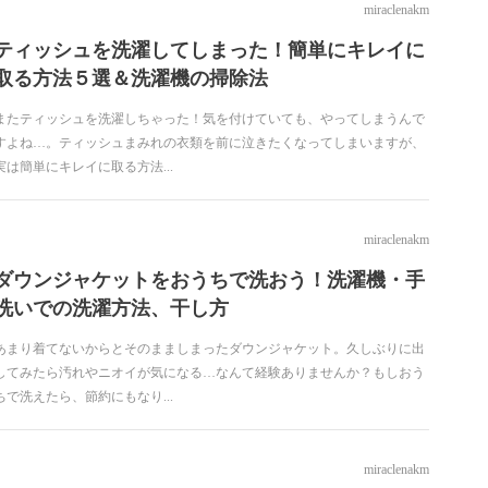
miraclenakm
ティッシュを洗濯してしまった！簡単にキレイに
取る方法５選＆洗濯機の掃除法
またティッシュを洗濯しちゃった！気を付けていても、やってしまうんで
すよね…。ティッシュまみれの衣類を前に泣きたくなってしまいますが、
実は簡単にキレイに取る方法...
miraclenakm
ダウンジャケットをおうちで洗おう！洗濯機・手
洗いでの洗濯方法、干し方
あまり着てないからとそのまましまったダウンジャケット。久しぶりに出
してみたら汚れやニオイが気になる…なんて経験ありませんか？もしおう
ちで洗えたら、節約にもなり...
miraclenakm