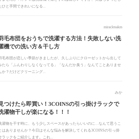
たひと手間できれいになる...
miraclenakm
羽毛布団をおうちで洗濯する方法！失敗しない洗
濯機での洗い方＆干し方
羽毛布団が恋しい季節がきましたが、久しぶりにクローゼットから出して
みたら「ふんわりしなくなってる」「なんだか臭う」なんてことありませ
んか？だけどクリーニング...
みか
見つけたら即買い！3COINSの引っ掛けラックで
洗濯物干しが楽になる！！！
洗濯物を干す時に、もう少しスペースがあったらいいのに…なんて思うこ
とはありませんか？今日はそんな悩みを解決してくれる3COINSの引っ掛
けラックをご紹介します。これ...