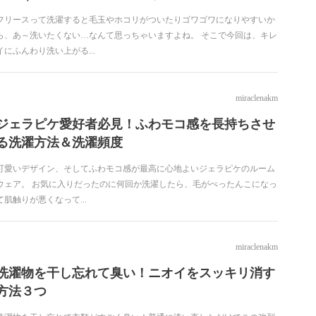
フリースって洗濯すると毛玉やホコリがついたりゴワゴワになりやすいか
ら、あ～洗いたくない…なんて思っちゃいますよね。 そこで今回は、キレ
イにふんわり洗い上がる...
miraclenakm
ジェラピケ愛好者必見！ふわモコ感を長持ちさせ
る洗濯方法＆洗濯頻度
可愛いデザイン、そしてふわモコ感が最高に心地よいジェラピケのルーム
ウェア。 お気に入りだったのに何回か洗濯したら、毛がぺったんこになっ
て肌触りが悪くなって...
miraclenakm
洗濯物を干し忘れて臭い！ニオイをスッキリ消す
方法３つ