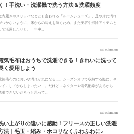
く！手洗い・洗濯機で洗う方法＆洗濯頻度
室内履きやスリッパなどとも言われる「ルームシューズ」。足や床に汚れ
がつかないように、床からの冷えを防ぐため。また美容や掃除アイテムと
して活用したりと、一年中...
miraclenakm
電気毛布はおうちで洗濯できる！きれいに洗って
長く愛用しよう
電気毛布のにおいや汚れが気になる…。シーズンオフで収納する際に、キ
レイにしてからしまいたい…。だけどコネクターや電気配線があるから、
洗濯できないだろうと思って...
miraclenakm
洗い上がりの違いに感動！フリースの正しい洗濯
方法｜毛玉・縮み・ホコリなくふわふわに♪