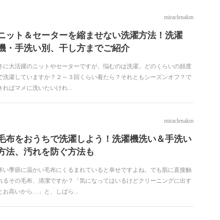
miraclenakm
ニット＆セーターを縮ませない洗濯方法！洗濯
機・手洗い別、干し方までご紹介
冬に大活躍のニットやセーターですが、悩むのは洗濯。どのくらいの頻度
で洗濯していますか？２～３回くらい着たら？それともシーズンオフ？で
きればマメに洗いたいけれ...
miraclenakm
毛布をおうちで洗濯しよう！洗濯機洗い＆手洗い
方法、汚れを防ぐ方法も
寒い季節に温かい毛布にくるまれていると幸せですよね。でも肌に直接触
れるその毛布、清潔ですか？「気になってはいるけどクリーニングに出す
とお高いから…」と、しばら...