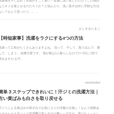
洗濯物を干し忘れて衣類がすごく臭い！普通に洗い直しただけでこの強烈
なニオイを落とせるのだろうか？と悩んだり、洗い直す以外に手軽な方法
ない？なんて思ったり…。 ...
かじすきたまご
【時短家事】洗濯をラクにする4つの方法
洗濯って工程がたくさんありますよね。 洗って、干して、取り込んで、畳
んで、しまう。 結構大変です。 我が家は2人暮らしなので2〜3日に1回で
済みますが お子...
miraclenakm
簡単３ステップできれいに！汗ジミの洗濯方法｜
古い黄ばみも白さを取り戻せる
汗ジミによる黄ばみや黒ずみでお気に入りの洋服が台無し！なんて経験あ
りませんか？汗ジミは洗濯機で落とすのは難しいですが、実はちょっとし