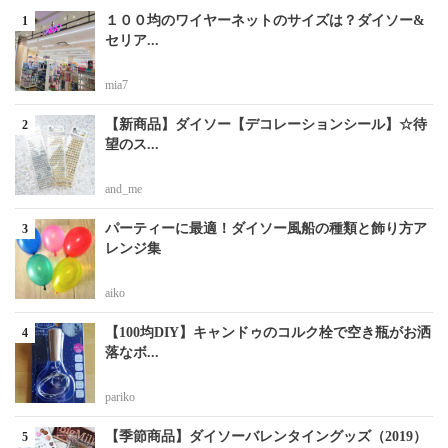
１００均のワイヤーネットのサイズは？ダイソー&
セリア...
mia7
【新商品】ダイソー【デコレーションシール】☆待
望のス...
and_me
パーティーに最適！ダイソー風船の種類と飾り方ア
レンジ集
aiko
【100均DIY】キャンドゥのコルク栓で空き瓶がお洒
落なボ...
pariko
【季節商品】ダイソーバレンタイングッズ（2019）