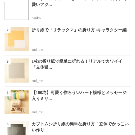
愛いアク...
pariko
折り紙で「リラックマ」の折り方♪キャラクター編
and_me
1枚の折り紙で簡単に折れる！リアルでカワイイ
「立体猫...
and_me
【100均】可愛く作ろう♡ハート模様とメッセージ
入りミサ...
and_me
カブトムシ折り紙の簡単な折り方！立体でかっこい
い作り...