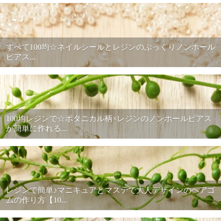
すべて100均☆ネイルシールとレジンのぷっくりノンホール
ピアス...
100均レジンで☆ボタニカル柄×レジンのノンホールピアス
が簡単に作れる...
レジンで簡単♪マニキュアとマステで大人デザインのヘアゴ
ムの作り方【10...