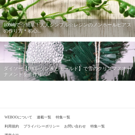
100均で☆簡単！大人シンプル☆レジンのノンホールピアス
の作り方＊初心...
ダイソー【UVレジン液とモールド】で雪のクリスマスオー
ナメントを手作り...
WEBOOについて
連載一覧
特集一覧
利用規約
プライバシーポリシー
お問い合わせ
特集一覧