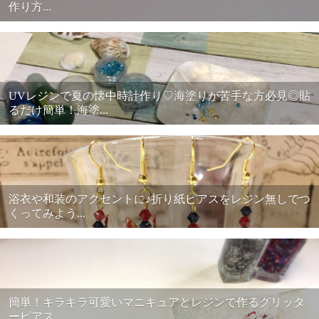
作り方...
UVレジンで夏の懐中時計作り♡海塗りが苦手な方必見◎貼
るだけ簡単！海塗...
浴衣や和装のアクセントに♪折り紙ピアスをレジン無しでつ
くってみよう...
簡単！キラキラ可愛いマニキュアとレジンで作るグリッタ
ーピアス...