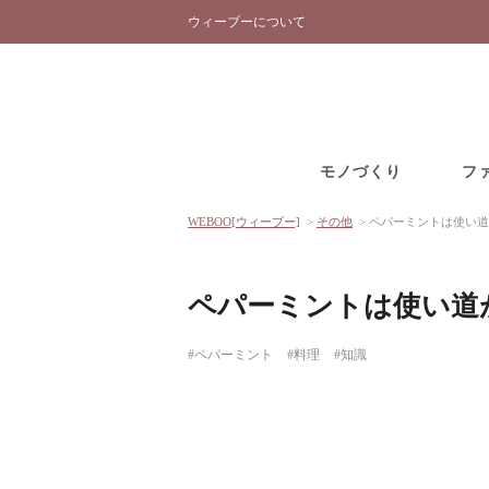
ウィーブーについて
モノづくり
フ
WEBOO[ウィーブー]
>
その他
>
ペパーミントは使い道
ペパーミントは使い道
#ペパーミント
#料理
#知識