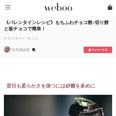
《バレンタインレシピ》もちふわチョコ餅♪切り餅
と板チョコで簡単！
#バレンタイン
#レシピ
松本真由美
フォローする
翌日も柔らかさを保つには砂糖を多めに