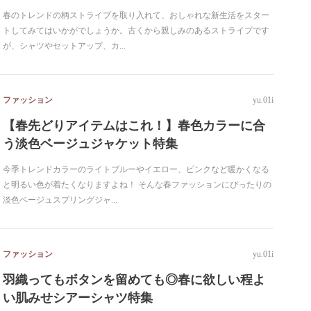
春のトレンドの柄ストライプを取り入れて、おしゃれな新生活をスター
トしてみてはいかがでしょうか。古くから親しみのあるストライプです
が、シャツやセットアップ、カ...
ファッション
yu.01i
【春先どりアイテムはこれ！】春色カラーに合
う淡色ベージュジャケット特集
今季トレンドカラーのライトブルーやイエロー、ピンクなど暖かくなる
と明るい色が着たくなりますよね！ そんな春ファッションにぴったりの
淡色ベージュスプリングジャ...
ファッション
yu.01i
羽織ってもボタンを留めても◎春に欲しい程よ
い肌みせシアーシャツ特集