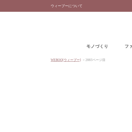
ウィーブーについて
モノづくり
フ
WEBOO[ウィーブー]
>
2883ページ目