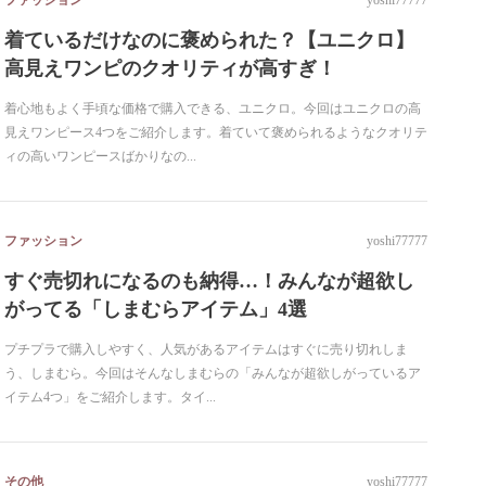
ファッション
yoshi77777
着ているだけなのに褒められた？【ユニクロ】
高見えワンピのクオリティが高すぎ！
着心地もよく手頃な価格で購入できる、ユニクロ。今回はユニクロの高
見えワンピース4つをご紹介します。着ていて褒められるようなクオリテ
ィの高いワンピースばかりなの...
ファッション
yoshi77777
すぐ売切れになるのも納得…！みんなが超欲し
がってる「しまむらアイテム」4選
プチプラで購入しやすく、人気があるアイテムはすぐに売り切れしま
う、しまむら。今回はそんなしまむらの「みんなが超欲しがっているア
イテム4つ」をご紹介します。タイ...
その他
yoshi77777