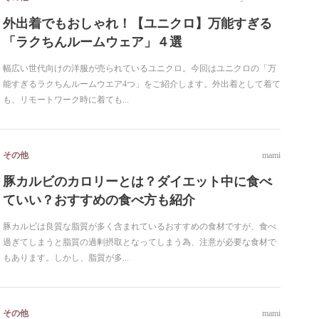
外出着でもおしゃれ！【ユニクロ】万能すぎる
「ラクちんルームウェア」４選
幅広い世代向けの洋服が売られているユニクロ。今回はユニクロの「万
能すぎるラクちんルームウエア4つ」をご紹介します。外出着として着て
も、リモートワーク時に着ても...
その他
mami
豚カルビのカロリーとは？ダイエット中に食べ
ていい？おすすめの食べ方も紹介
豚カルビは良質な脂質が多く含まれているおすすめの食材ですが、食べ
過ぎてしまうと脂質の過剰摂取となってしまう為、注意が必要な食材で
もあります。しかし、脂質が多...
その他
mami