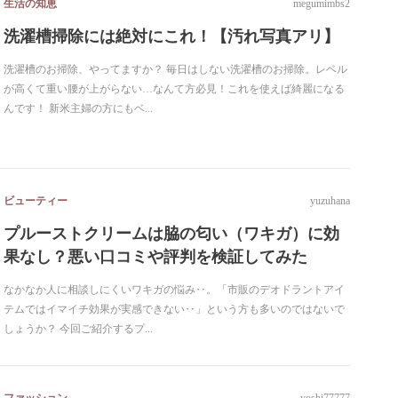
生活の知恵
megumimbs2
洗濯槽掃除には絶対にこれ！【汚れ写真アリ】
洗濯槽のお掃除、やってますか？ 毎日はしない洗濯槽のお掃除。レベル
が高くて重い腰が上がらない…なんて方必見！これを使えば綺麗になる
んです！ 新米主婦の方にもベ...
ビューティー
yuzuhana
プルーストクリームは脇の匂い（ワキガ）に効
果なし？悪い口コミや評判を検証してみた
なかなか人に相談しにくいワキガの悩み‥。「市販のデオドラントアイ
テムではイマイチ効果が実感できない‥」という方も多いのではないで
しょうか？ 今回ご紹介するプ...