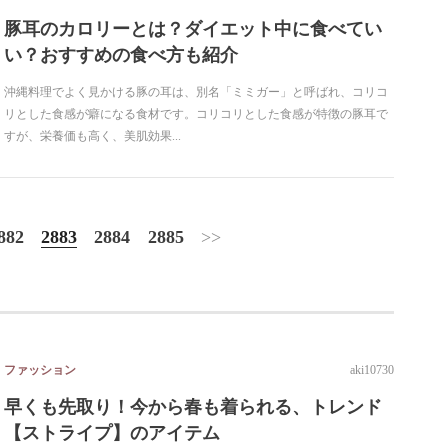
豚耳のカロリーとは？ダイエット中に食べてい
い？おすすめの食べ方も紹介
沖縄料理でよく見かける豚の耳は、別名「ミミガー」と呼ばれ、コリコ
リとした食感が癖になる食材です。コリコリとした食感が特徴の豚耳で
すが、栄養価も高く、美肌効果...
882
2883
2884
2885
>>
ファッション
aki10730
早くも先取り！今から春も着られる、トレンド
【ストライプ】のアイテム