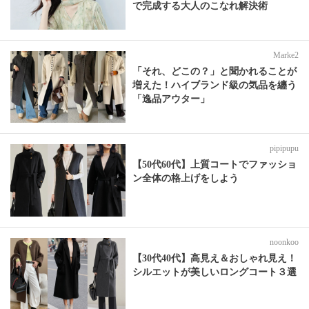
で完成する大人のこなれ解決術
Marke2
「それ、どこの？」と聞かれることが
増えた！ハイブランド級の気品を纏う
「逸品アウター」
pipipupu
【50代60代】上質コートでファッショ
ン全体の格上げをしよう
noonkoo
【30代40代】高見え＆おしゃれ見え！
シルエットが美しいロングコート３選