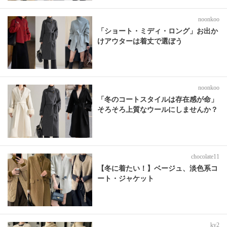
noonkoo
「ショート・ミディ・ロング」お出か
けアウターは着丈で選ぼう
noonkoo
「冬のコートスタイルは存在感が命」
そろそろ上質なウールにしませんか？
chocolate11
【冬に着たい！】ベージュ、淡色系コ
ート・ジャケット
ky2