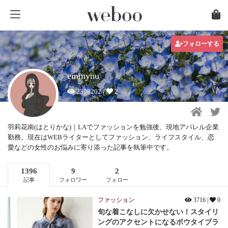
フォローする
emmynu
2309202 /
2
羽莉花南(はとりかな)｜LAでファッションを勉強後、現地アパレル企業
勤務。現在はWEBライターとしてファッション、ライフスタイル、恋
愛などの女性のお悩みに寄り添った記事を執筆中です。
1396
9
2
記事
フォロワー
フォロー
ファッション
3716 |
0
旬な着こなしに欠かせない！スタイリ
ングのアクセントになるボウタイブラ