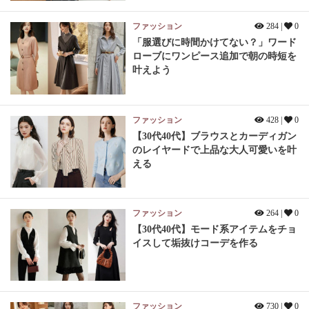
ファッション
284 |
0
「服選びに時間かけてない？」ワード
ローブにワンピース追加で朝の時短を
叶えよう
ファッション
428 |
0
【30代40代】ブラウスとカーディガン
のレイヤードで上品な大人可愛いを叶
える
ファッション
264 |
0
【30代40代】モード系アイテムをチョ
イスして垢抜けコーデを作る
ファッション
730 |
0