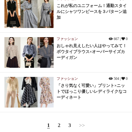
これが私のユニフォーム！通勤スタイ
ルにシャツワンピースを３パターン追
加
ファッション
667 |
0
おしゃれ見えしたい人はやってみて！
ボウタイブラウス×オーバーサイズカ
ーディガン
ファッション
504 |
0
「さり気なく可愛い」プリント×ニッ
トでほっこり優しいレディライクなコ
ーディネート
1
2
3
>>