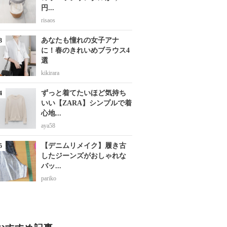
円...
risaos
あなたも憧れの女子アナ
に！春のきれいめブラウス4
選
kikirara
ずっと着てたいほど気持ち
いい【ZARA】シンプルで着
心地...
aya58
【デニムリメイク】履き古
したジーンズがおしゃれな
バッ...
pariko