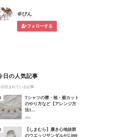
＠ぴん
フォローする
今日の人気記事
本日読まれている記事
Tシャツの襟・袖・裾カット
のやり方など【アレンジ方
法1...
aiko
【しまむら】履き心地抜群
のウエッジサンダルが2,000