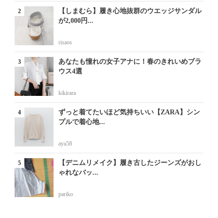
【しまむら】履き心地抜群のウエッジサンダル
が2,000円...
risaos
あなたも憧れの女子アナに！春のきれいめブラ
ウス4選
kikirara
ずっと着てたいほど気持ちいい【ZARA】シン
プルで着心地...
aya58
【デニムリメイク】履き古したジーンズがおし
ゃれなバッ...
pariko