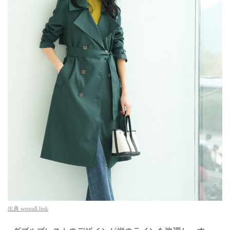
出典
wemall.link