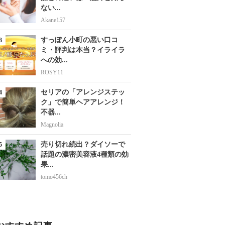
ない...
Akane157
すっぽん小町の悪い口コ
ミ・評判は本当？イライラ
への効...
ROSY11
セリアの「アレンジステッ
ク」で簡単ヘアアレンジ！
不器...
Magnolia
売り切れ続出？ダイソーで
話題の濃密美容液4種類の効
果...
tomo456ch