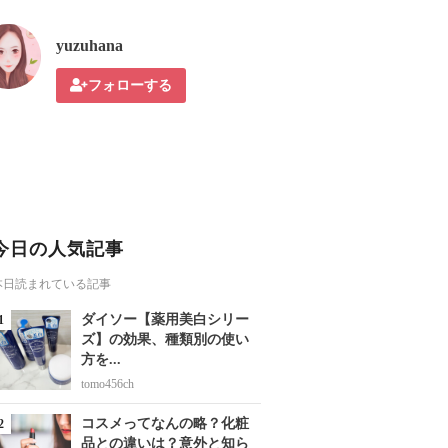
yuzuhana
フォローする
今日の人気記事
本日読まれている記事
ダイソー【薬用美白シリー
ズ】の効果、種類別の使い
方を...
tomo456ch
コスメってなんの略？化粧
品との違いは？意外と知ら