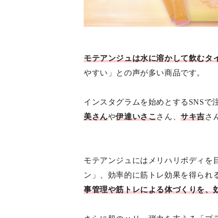
モテアンジュは水に溶かして飲むタ
やすい」との声が多い商品です。
インスタグラムを始めとするSNSで
美さん
や
伊達いさこ
さん、
サキ吉
さ
モテアンジュにはメリハリボディを目
ン」、効率的に筋トレ効果を得られ
事管理や筋トレによる体づくりを、