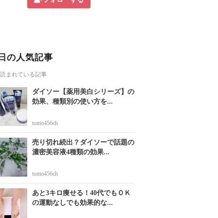
日の人気記事
読まれている記事
ダイソー【薬用美白シリーズ】の
効果、種類別の使い方を...
tomo456ch
売り切れ続出？ダイソーで話題の
濃密美容液4種類の効果...
tomo456ch
あと3キロ痩せる！40代でもＯＫ
の運動なしでも効果的な...