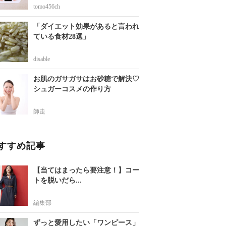
tomo456ch
「ダイエット効果があると言われ
ている食材28選」
disable
お肌のガサガサはお砂糖で解決♡
シュガーコスメの作り方
師走
すすめ記事
【当てはまったら要注意！】コー
トを脱いだら...
編集部
ずっと愛用したい「ワンピース」