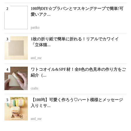
100均DIY☆プラバンとマスキングテープで簡単!可
愛いアク...
pariko
1枚の折り紙で簡単に折れる！リアルでカワイイ
「立体猫...
and_me
ワトコオイル&SPF材！全8色の色見本の作り方をご
紹介（...
crafts
【100均】可愛く作ろう♡ハート模様とメッセージ
入りミサ...
and_me