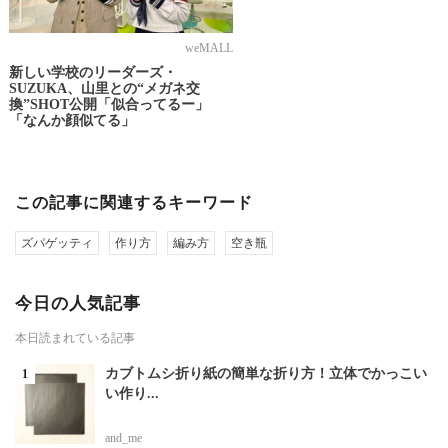
weMALL
新しい学校のリーダーズ・
SUZUKA、山里との“メガネ交
換”SHOT公開「似合ってるー」
「なんか顔似てる」
この記事に関連するキーワード
ズパゲッティ
作り方
編み方
空き瓶
今日の人気記事
本日読まれている記事
カブトムシ折り紙の簡単な折り方！立体でかっこい
い作り...
and_me