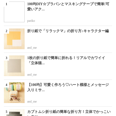
100均DIY☆プラバンとマスキングテープで簡単!可
愛いアク...
pariko
折り紙で「リラックマ」の折り方♪キャラクター編
and_me
1枚の折り紙で簡単に折れる！リアルでカワイイ
「立体猫...
and_me
【100均】可愛く作ろう♡ハート模様とメッセージ
入りミサ...
and_me
カブトムシ折り紙の簡単な折り方！立体でかっこい