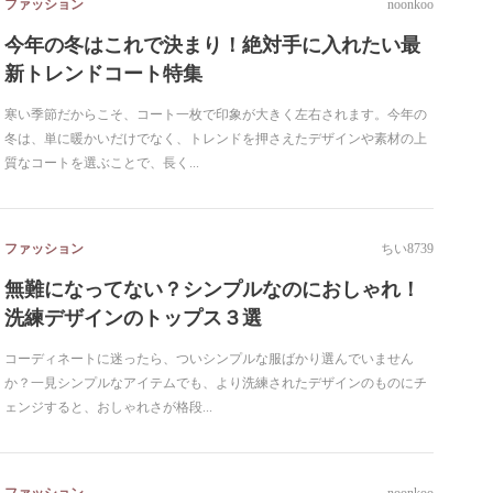
ファッション
noonkoo
今年の冬はこれで決まり！絶対手に入れたい最
新トレンドコート特集
寒い季節だからこそ、コート一枚で印象が大きく左右されます。今年の
冬は、単に暖かいだけでなく、トレンドを押さえたデザインや素材の上
質なコートを選ぶことで、長く...
ファッション
ちい8739
無難になってない？シンプルなのにおしゃれ！
洗練デザインのトップス３選
コーディネートに迷ったら、ついシンプルな服ばかり選んでいません
か？一見シンプルなアイテムでも、より洗練されたデザインのものにチ
ェンジすると、おしゃれさが格段...