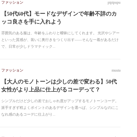
ファッション
pipipupu
【50代60代】モードなデザインで年齢不詳のカ
ッコ良さを手に入れよう
雰囲気のある服は、年齢をふわりと曖昧にしてくれます。 光沢やシアー
といった質感が、装いに奥行きをつくり出す――そんな一着があるだけ
で、日常が少しドラマティック...
ファッション
muuta
【大人のモノトーンは少しの差で変わる】50代
女性がより上品に仕上がるコーデって？
シンプルだけど少しの差でおしゃれ度がアップするモノトーンコーデ。
派手すぎず程よくポイントのあるデザインを選べば、シンプルなのにこ
なれ感のあるコーデに仕上がり...