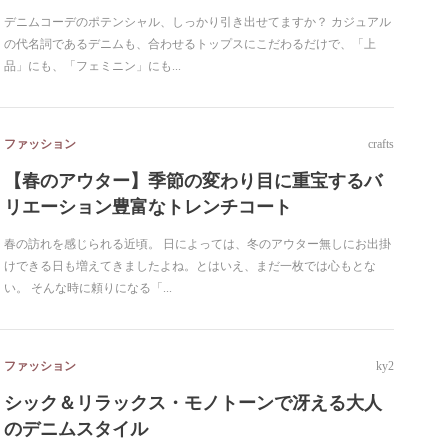
デニムコーデのポテンシャル、しっかり引き出せてますか？ カジュアル
の代名詞であるデニムも、合わせるトップスにこだわるだけで、「上
品」にも、「フェミニン」にも...
ファッション
crafts
【春のアウター】季節の変わり目に重宝するバ
リエーション豊富なトレンチコート
春の訪れを感じられる近頃。 日によっては、冬のアウター無しにお出掛
けできる日も増えてきましたよね。とはいえ、まだ一枚では心もとな
い。 そんな時に頼りになる「...
ファッション
ky2
シック＆リラックス・モノトーンで冴える大人
のデニムスタイル