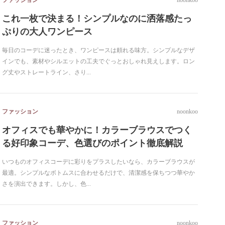
ファッション
noonkoo
これ一枚で決まる！シンプルなのに洒落感たっ
ぷりの大人ワンピース
毎日のコーデに迷ったとき、ワンピースは頼れる味方。シンプルなデザ
インでも、素材やシルエットの工夫でぐっとおしゃれ見えします。ロン
グ丈やストレートライン、さり...
ファッション
noonkoo
オフィスでも華やかに！カラーブラウスでつく
る好印象コーデ、色選びのポイント徹底解説
いつものオフィスコーデに彩りをプラスしたいなら、カラーブラウスが
最適。シンプルなボトムスに合わせるだけで、清潔感を保ちつつ華やか
さを演出できます。しかし、色...
ファッション
noonkoo