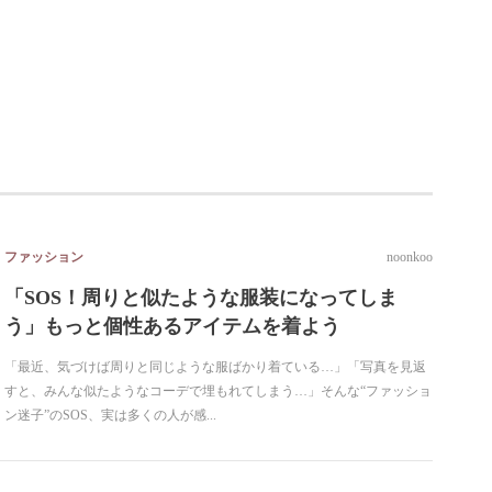
ファッション
noonkoo
「SOS！周りと似たような服装になってしま
う」もっと個性あるアイテムを着よう
「最近、気づけば周りと同じような服ばかり着ている…」「写真を見返
すと、みんな似たようなコーデで埋もれてしまう…」そんな“ファッショ
ン迷子”のSOS、実は多くの人が感...