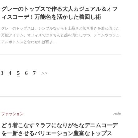
グレーのトップスで作る大人カジュアル＆オフ
ィスコーデ！万能色を活かした着回し術
グレーのトップスは、シンプルながらも上品さと落ち着きを兼ね備えた
万能アイテム。オフィスではきちんと感を演出しつつ、デニムやカジュ
アルボトムスと合わせれば程よ...
3
4
5
6
7
>>
ファッション
crafts
どう着こなす？ラフになりがちなデニムコーデ
を一新させるバリエーション豊富なトップス