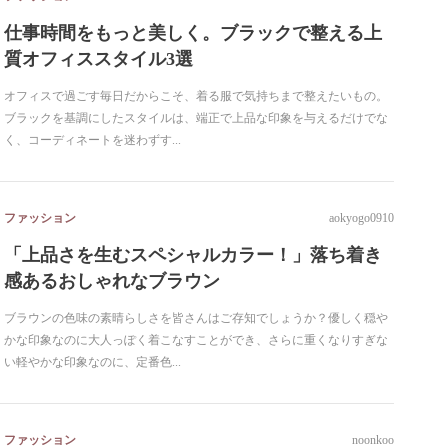
仕事時間をもっと美しく。ブラックで整える上
質オフィススタイル3選
オフィスで過ごす毎日だからこそ、着る服で気持ちまで整えたいもの。
ブラックを基調にしたスタイルは、端正で上品な印象を与えるだけでな
く、コーディネートを迷わずす...
ファッション
aokyogo0910
「上品さを生むスペシャルカラー！」落ち着き
感あるおしゃれなブラウン
ブラウンの色味の素晴らしさを皆さんはご存知でしょうか？優しく穏や
かな印象なのに大人っぽく着こなすことができ、さらに重くなりすぎな
い軽やかな印象なのに、定番色...
ファッション
noonkoo