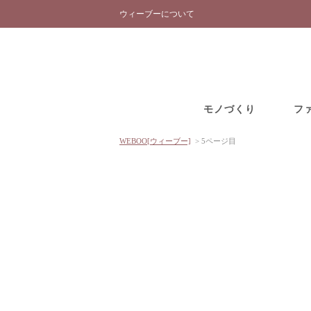
ウィーブーについて
モノづくり
フ
WEBOO[ウィーブー]
>
5ページ目