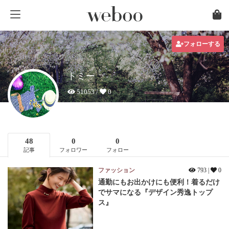
フォローする
トミー
51053 /
0
48
0
0
記事
フォロワー
フォロー
ファッション
793 |
0
通勤にもお出かけにも便利！着るだけ
でサマになる『デザイン秀逸トップ
ス』