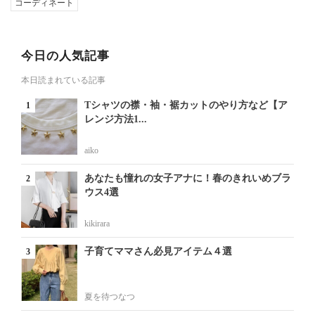
コーディネート
今日の人気記事
本日読まれている記事
Tシャツの襟・袖・裾カットのやり方など【ア
レンジ方法1...
aiko
あなたも憧れの女子アナに！春のきれいめブラ
ウス4選
kikirara
子育てママさん必見アイテム４選
夏を待つなつ