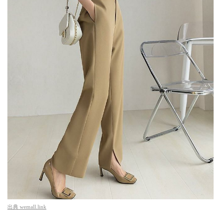
出典
wemall.link