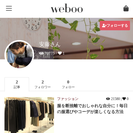
フォローする
安藤さん
70775 /
1
2
2
0
記事
フォロワー
フォロー
ファッション
21580 |
0
服を断捨離でおしゃれな自分に！毎日
の服選びやコーデが楽しくなる方法