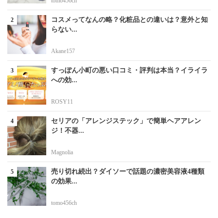
tomo456ch
コスメってなんの略？化粧品との違いは？意外と知
らない...
Akane157
すっぽん小町の悪い口コミ・評判は本当？イライラ
への効...
ROSY11
セリアの「アレンジステック」で簡単ヘアアレン
ジ！不器...
Magnolia
売り切れ続出？ダイソーで話題の濃密美容液4種類
の効果...
tomo456ch