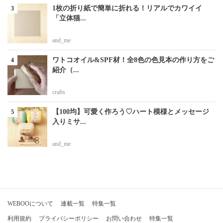
1枚の折り紙で簡単に折れる！リアルでカワイイ
「立体猫...
and_me
ワトコオイル&SPF材！全8色の色見本の作り方をご
紹介（...
crafts
【100均】可愛く作ろう♡ハート模様とメッセージ
入りミサ...
and_me
WEBOOについて
連載一覧
特集一覧
利用規約
プライバシーポリシー
お問い合わせ
特集一覧