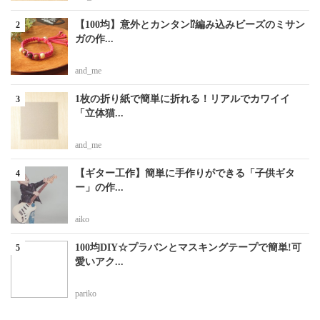
【100均】意外とカンタン⁉編み込みビーズのミサン
ガの作...
and_me
1枚の折り紙で簡単に折れる！リアルでカワイイ
「立体猫...
and_me
【ギター工作】簡単に手作りができる「子供ギタ
ー」の作...
aiko
100均DIY☆プラバンとマスキングテープで簡単!可
愛いアク...
pariko