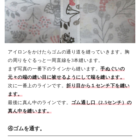
アイロンをかけたらゴムの通り道を縫っていきます。胸
の周りをぐるっと一周直線を3本縫います。
まず写真の一番下のラインから縫います。
手ぬぐいの
元々の端の縫い目に被せるようにして端を縫います。
次に一番上のラインです。
折り目から１センチ下を縫い
ます。
最後に真ん中のラインです。
ゴム通し口（2.5センチ）の
真ん中を縫います。
④ゴムを通す。