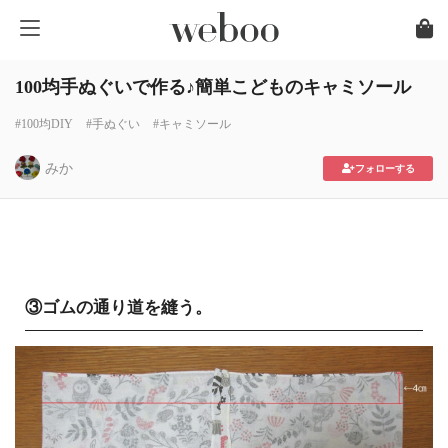
100均手ぬぐいで作る♪簡単こどものキャミソール
#100均DIY
#手ぬぐい
#キャミソール
みか
フォローする
③ゴムの通り道を縫う。