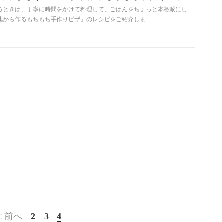
るときは、丁寧に時間をかけて料理して、ごはんをちょっと本格派にし
から作るもちもち手作りピザ」のレシピをご紹介しま...
< 前へ
2
3
4