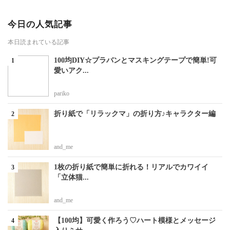
今日の人気記事
本日読まれている記事
100均DIY☆プラバンとマスキングテープで簡単!可
愛いアク...
pariko
折り紙で「リラックマ」の折り方♪キャラクター編
and_me
1枚の折り紙で簡単に折れる！リアルでカワイイ
「立体猫...
and_me
【100均】可愛く作ろう♡ハート模様とメッセージ