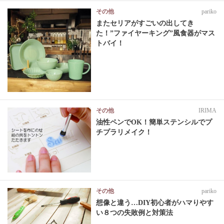
その他
pariko
またセリアがすごいの出してき
た！”ファイヤーキング”風食器がマス
トバイ！
その他
IRIMA
油性ペンでOK！簡単ステンシルでプ
チプラリメイク！
その他
pariko
想像と違う…DIY初心者がハマりやす
い８つの失敗例と対策法