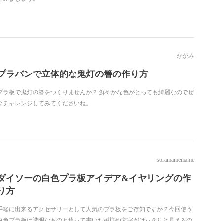
かがみ
プラバンで立体的な鬼灯の簪の作り方
プラ板で鬼灯の簪をつくりませんか？ 鮮やかな色がとっても綺麗なのでぜ
ひチャレンジしてみてくださいね。
soramamemame
ダイソーの白色プラ板アイデア&イヤリングの作
り方
手軽に出来るアクセサリーとして人気のプラ板をご存知ですか？今回使う
白色プラ板は透明なものと違って書いた模様や文字がはっきりと見えるの