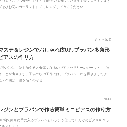
初心者さんでも分かりやすく！細かく説明しています！長くなっています
がぜひお花のガーランドにチャレンジしてみてください。
きゃらめる
マステ＆レジンでおしゃれ度UP♪プラバン多角形
ピアスの作り方
プラバンは、熱を加えると分厚くなるのでアクセサリーのパーツとして使
うことが出来ます。子供の頃の工作では、プラバンに絵を描きましたよ
ね？今回は、絵を描くのが苦...
IRIMA
レジンとプラバンで作る簡単ミニピアスの作り方
100均で簡単に手に入るプラバンとレジンを使ってりんぐのピアスを作っ
てみましょう。