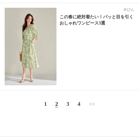
＠ぴん
この春に絶対着たい！パッと目を引く
おしゃれワンピース3選
1
2
3
4
>>