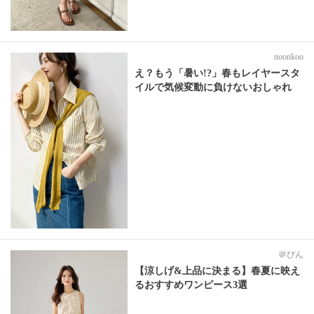
noonkoo
え？もう「暑い!?」春もレイヤースタ
イルで気候変動に負けないおしゃれ
＠ぴん
【涼しげ&上品に決まる】春夏に映え
るおすすめワンピース3選