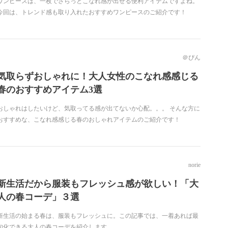
ワンピースは、一枚でさらっとこなれ感が出せる便利アイテムですよね。
今回は、トレンド感も取り入れたおすすめワンピースのご紹介です！
＠ぴん
気取らずおしゃれに！大人女性のこなれ感感じる
春のおすすめアイテム3選
おしゃれはしたいけど、気取ってる感が出てないか心配。。。 そんな方に
おすすめな、こなれ感感じる春のおしゃれアイテムのご紹介です！
norie
新生活だから服装もフレッシュ感が欲しい！「大
人の春コーデ」３選
新生活の始まる春は、服装もフレッシュに。この記事では、一着あれば最
旬化できる大人の春コーデを紹介します。