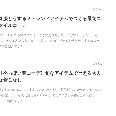
＠ぴん
春服どうする？トレンドアイテムでつくる最旬ス
タイルコーデ
気づいたら冬も終わりかけ、そういえば春服買ってない！！なんてこと
も。 そんな方でも大丈夫！ 今回は、最旬アイテムを使ったおすすめコー
デのご紹介です！
＠ぴん
【今っぽい春コーデ】旬なアイテムで叶える大人
な着こなし
春のお出かけにおしゃれしていきたいけど、時代遅れなコーデにならない
か心配。。。 そんな方におすすめな、旬なアイテムを使った今っぽいコー
デのご紹介です！