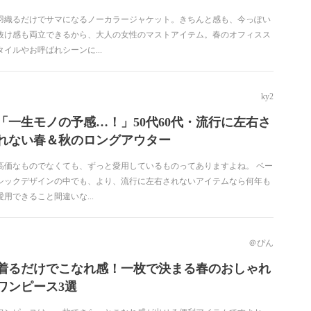
羽織るだけでサマになるノーカラージャケット。きちんと感も、今っぽい
抜け感も両立できるから、大人の女性のマストアイテム。春のオフィスス
タイルやお呼ばれシーンに...
ky2
「一生モノの予感…！」50代60代・流行に左右さ
れない春＆秋のロングアウター
高価なものでなくても、ずっと愛用しているものってありますよね。 ベー
シックデザインの中でも、より、流行に左右されないアイテムなら何年も
愛用できること間違いな...
＠ぴん
着るだけでこなれ感！一枚で決まる春のおしゃれ
ワンピース3選