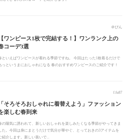
＠ぴん
【ワンピース1枚で完結する！】ワンランク上の
春コーデ3選
春といえばワンピースが着れる季節ですね。 今回はたった1枚着るだけで
あっというまにおしゃれになる 春のおすすめワンピースのご紹介です！
f.fu87
「そろそろおしゃれに着替えよう」ファッション
を楽しむ春到来
春の陽気に誘われて、新しいおしゃれを楽しみたくなる季節がやってきま
した。今回は身にまとうだけで気分が華やぐ、とっておきの3アイテムを
ご紹介します。新しい装いで...