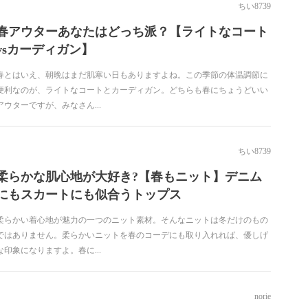
ちい8739
春アウターあなたはどっち派？【ライトなコート
vsカーディガン】
春とはいえ、朝晩はまだ肌寒い日もありますよね。この季節の体温調節に
便利なのが、ライトなコートとカーディガン。どちらも春にちょうどいい
アウターですが、みなさん...
ちい8739
柔らかな肌心地が大好き?【春もニット】デニム
にもスカートにも似合うトップス
柔らかい着心地が魅力の一つのニット素材。そんなニットは冬だけのもの
ではありません。柔らかいニットを春のコーデにも取り入れれば、優しげ
な印象になりますよ。春に...
norie