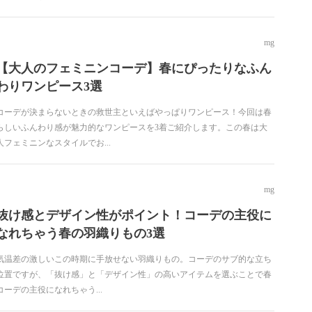
mg
【大人のフェミニンコーデ】春にぴったりなふん
わりワンピース3選
コーデが決まらないときの救世主といえばやっぱりワンピース！今回は春
らしいふんわり感が魅力的なワンピースを3着ご紹介します。この春は大
人フェミニンなスタイルでお...
mg
抜け感とデザイン性がポイント！コーデの主役に
なれちゃう春の羽織りもの3選
気温差の激しいこの時期に手放せない羽織りもの。コーデのサブ的な立ち
位置ですが、「抜け感」と「デザイン性」の高いアイテムを選ぶことで春
コーデの主役になれちゃう...