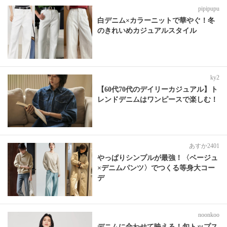
pipipupu
白デニム×カラーニットで華やぐ！冬
のきれいめカジュアルスタイル
ky2
【60代70代のデイリーカジュアル】ト
レンドデニムはワンピースで楽しむ！
あすか2401
やっぱりシンプルが最強！〈ベージュ
×デニムパンツ〉でつくる等身大コー
デ
noonkoo
デニムに合わせて映える！旬トップス