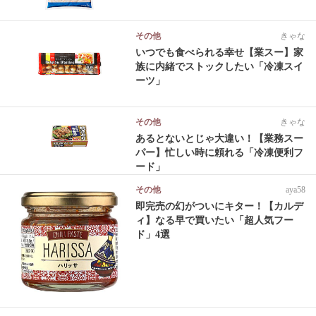
その他
きゃな
いつでも食べられる幸せ【業スー】家
族に内緒でストックしたい「冷凍スイ
ーツ」
その他
きゃな
あるとないとじゃ大違い！【業務スー
パー】忙しい時に頼れる「冷凍便利フ
ード」
その他
aya58
即完売の幻がついにキター！【カルデ
ィ】なる早で買いたい「超人気フー
ド」4選