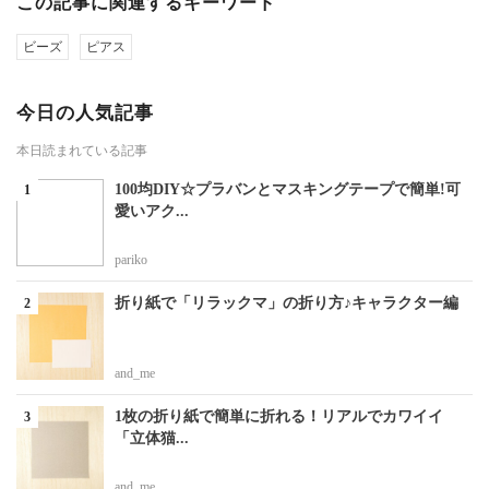
この記事に関連するキーワード
ビーズ
ピアス
今日の人気記事
本日読まれている記事
100均DIY☆プラバンとマスキングテープで簡単!可
愛いアク...
pariko
折り紙で「リラックマ」の折り方♪キャラクター編
and_me
1枚の折り紙で簡単に折れる！リアルでカワイイ
「立体猫...
and_me