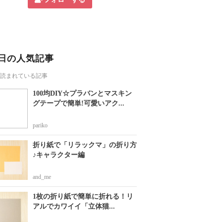
日の人気記事
読まれている記事
100均DIY☆プラバンとマスキン
グテープで簡単!可愛いアク...
pariko
折り紙で「リラックマ」の折り方
♪キャラクター編
and_me
1枚の折り紙で簡単に折れる！リ
アルでカワイイ「立体猫...