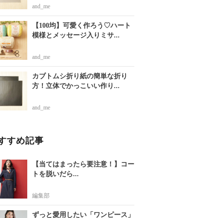
and_me
【100均】可愛く作ろう♡ハート
模様とメッセージ入りミサ...
and_me
カブトムシ折り紙の簡単な折り
方！立体でかっこいい作り...
and_me
すすめ記事
【当てはまったら要注意！】コー
トを脱いだら...
編集部
ずっと愛用したい「ワンピース」