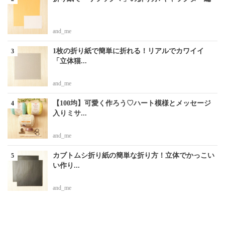
and_me
1枚の折り紙で簡単に折れる！リアルでカワイイ
「立体猫...
and_me
【100均】可愛く作ろう♡ハート模様とメッセージ
入りミサ...
and_me
カブトムシ折り紙の簡単な折り方！立体でかっこい
い作り...
and_me