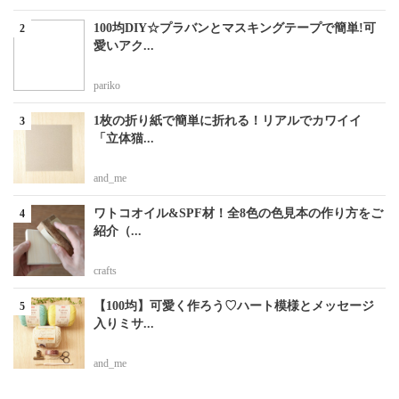
100均DIY☆プラバンとマスキングテープで簡単!可
愛いアク...
pariko
1枚の折り紙で簡単に折れる！リアルでカワイイ
「立体猫...
and_me
ワトコオイル&SPF材！全8色の色見本の作り方をご
紹介（...
crafts
【100均】可愛く作ろう♡ハート模様とメッセージ
入りミサ...
and_me