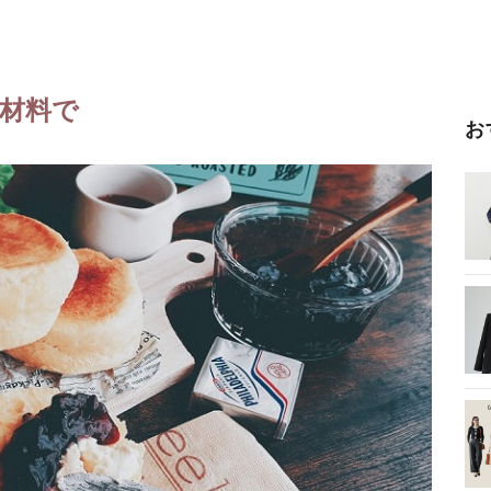
。
材料で
お