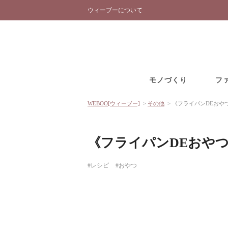
ウィーブーについて
モノづくり
フ
WEBOO[ウィーブー]
>
その他
>
《フライパンDEおや
《フライパンDEおや
#レシピ
#おやつ