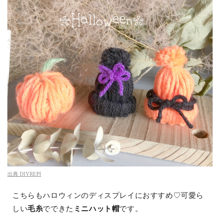
出典
DIYREPI
こちらもハロウィンのディスプレイにおすすめ♡可愛ら
しい
毛糸
でできた
ミニハット帽
です。