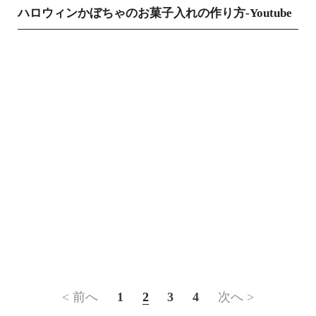
ハロウィンかぼちゃのお菓子入れの作り方-Youtube
< 前へ
1
2
3
4
次へ >