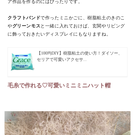
ア作品を作るのにはぴったりです。
クラフトバンド
で作ったミニかごに、樹脂粘土のきのこ
や
グリーンモス
と一緒に入れておけば、玄関やリビング
に飾っておきたいディスプレイにもなりますね。
【100均DIY】樹脂粘土の使い方！ダイソー、
セリアで可愛いアクセサ...
毛糸で作れる♡可愛いミニミニハット帽