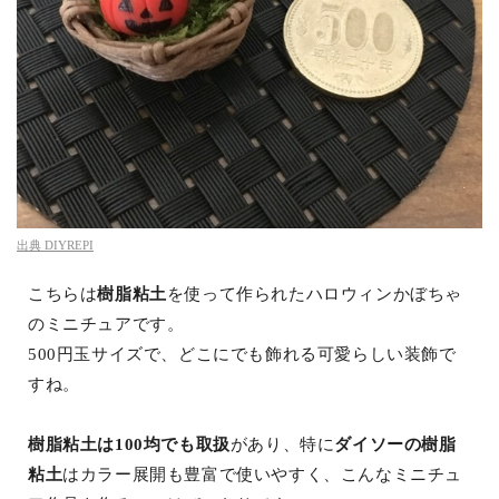
出典
DIYREPI
こちらは
樹脂粘土
を使って作られたハロウィンかぼちゃ
のミニチュアです。
500円玉サイズで、どこにでも飾れる可愛らしい装飾で
すね。
樹脂粘土は100均でも取扱
があり、特に
ダイソーの樹脂
粘土
はカラー展開も豊富で使いやすく、こんなミニチュ