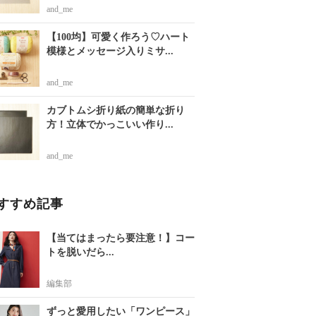
and_me
【100均】可愛く作ろう♡ハート
模様とメッセージ入りミサ...
and_me
カブトムシ折り紙の簡単な折り
方！立体でかっこいい作り...
and_me
すすめ記事
【当てはまったら要注意！】コー
トを脱いだら...
編集部
ずっと愛用したい「ワンピース」