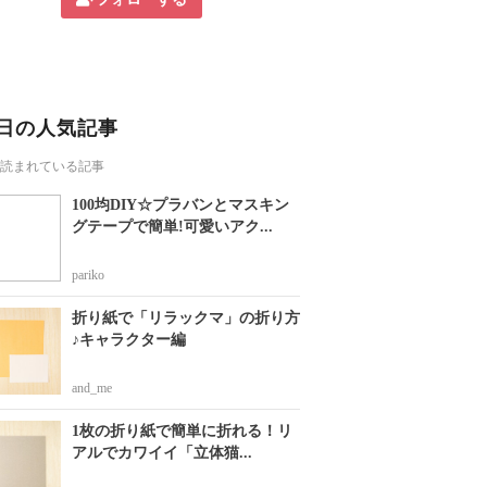
日の人気記事
読まれている記事
100均DIY☆プラバンとマスキン
グテープで簡単!可愛いアク...
pariko
折り紙で「リラックマ」の折り方
♪キャラクター編
and_me
1枚の折り紙で簡単に折れる！リ
アルでカワイイ「立体猫...