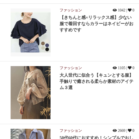
ファッション
1042 |
0
【きちんと感×リラックス感】少ない
服で着回すならカラーはネイビーがお
すすめです
ファッション
1105 |
0
大人世代に似合う【キュンとする服】
手触りで癒される柔らか素材のアイテ
ム３選
ファッション
2669 |
0
50代60代におすすめ！シンプルでおし