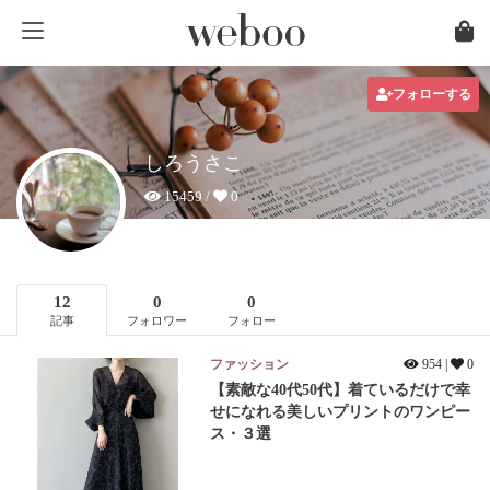
フォローする
しろうさこ
15459 /
0
12
0
0
記事
フォロワー
フォロー
ファッション
954 |
0
【素敵な40代50代】着ているだけで幸
せになれる美しいプリントのワンピー
ス・３選