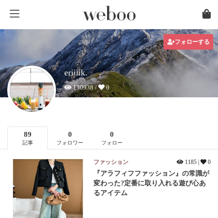
フォローする
eriiiik.
130938 /
0
89
0
0
記事
フォロワー
フォロー
ファッション
1185 |
0
『アラフィフファッション』の常識が
変わった?定番に取り入れる遊び心あ
るアイテム