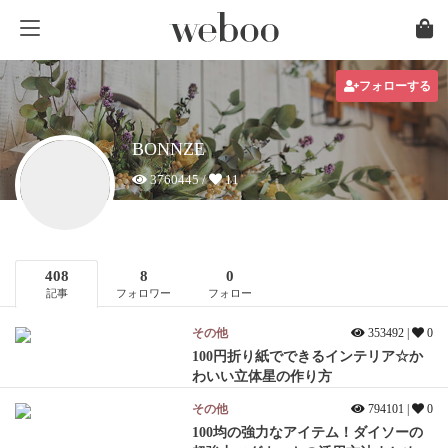
フォローする
BONNZE
3760445 /
11
408
8
0
記事
フォロワー
フォロー
その他
353492 |
0
100円折り紙でできるインテリア☆か
わいい立体星の作り方
その他
794101 |
0
100均の強力なアイテム！ダイソーの