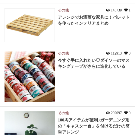
その他
145739 |
1
アレンジでお洒落な家具に！パレット
を使ったインテリアまとめ
その他
112913 |
0
今すぐ手に入れたい♡ダイソーのマス
キングテープがさらに進化している
その他
292097 |
0
100均アイテムが便利♪ガーデニング用
の「キャスター台」を付けるだけの簡
単アレンジ