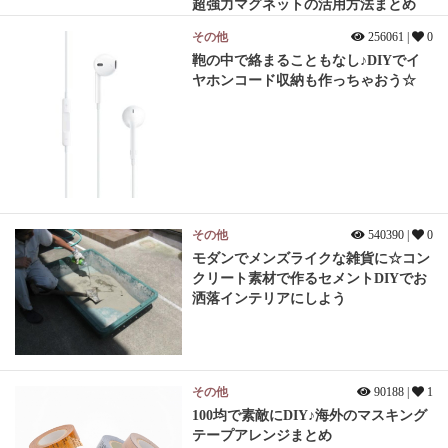
超強力マグネットの活用方法まとめ
その他
256061 |
0
鞄の中で絡まることもなし♪DIYでイ
ヤホンコード収納も作っちゃおう☆
その他
540390 |
0
モダンでメンズライクな雑貨に☆コン
クリート素材で作るセメントDIYでお
洒落インテリアにしよう
その他
90188 |
1
100均で素敵にDIY♪海外のマスキング
テープアレンジまとめ