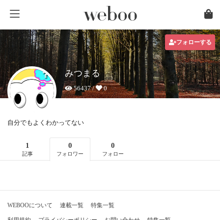
フォローする
みつまる
56437 /
0
自分でもよくわかってない
1
0
0
記事
フォロワー
フォロー
WEBOOについて
連載一覧
特集一覧