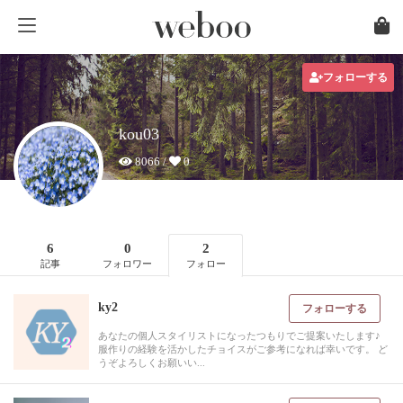
フォローする
kou03
8066 /
0
6
0
2
記事
フォロワー
フォロー
ky2
フォローする
あなたの個人スタイリストになったつもりでご提案いたします♪
服作りの経験を活かしたチョイスがご参考になれば幸いです。 ど
うぞよろしくお願いい...