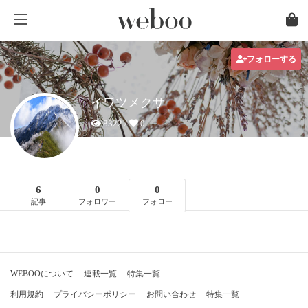
フォローする
イワツメクサ
8322 /
0
6
0
0
記事
フォロワー
フォロー
WEBOOについて
連載一覧
特集一覧
利用規約
プライバシーポリシー
お問い合わせ
特集一覧