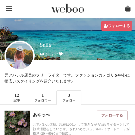
フォローする
Suila
25325 /
0
元アパレル店員のフリーライターです。ファッションカテゴリを中心に
幅広いスタイリングを紹介いたします♪
12
1
3
記事
フォロワー
フォロー
あやっぺ
フォローする
元アパレル店員。現在はOLとして働きながらWebライターとして
執筆活動をしています。きれいめカジュアル/レイヤードコーデが
得意♪20～60代まで幅広...