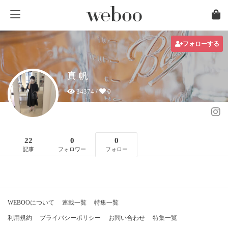
フォローする
真 帆
34374 /
0
22
0
0
記事
フォロワー
フォロー
WEBOOについて
連載一覧
特集一覧
利用規約
プライバシーポリシー
お問い合わせ
特集一覧