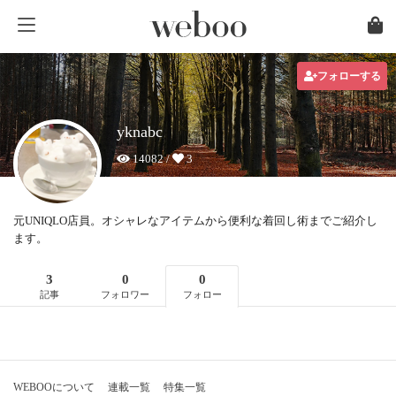
フォローする
yknabc
14082 /
3
元UNIQLO店員。オシャレなアイテムから便利な着回し術までご紹介し
ます。
3
0
0
記事
フォロワー
フォロー
WEBOOについて
連載一覧
特集一覧