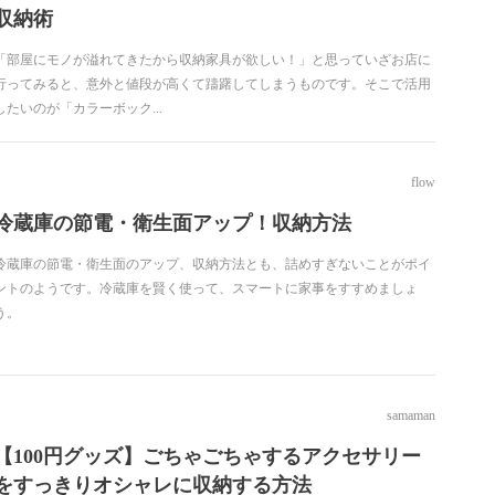
収納術
「部屋にモノが溢れてきたから収納家具が欲しい！」と思っていざお店に
行ってみると、意外と値段が高くて躊躇してしまうものです。そこで活用
したいのが「カラーボック...
flow
冷蔵庫の節電・衛生面アップ！収納方法
冷蔵庫の節電・衛生面のアップ、収納方法とも、詰めすぎないことがポイ
ントのようです。冷蔵庫を賢く使って、スマートに家事をすすめましょ
う。
samaman
【100円グッズ】ごちゃごちゃするアクセサリー
をすっきりオシャレに収納する方法