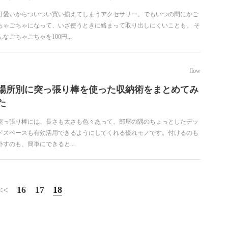
可愛いからついつい買い揃えてしまうアクセサリー。でもいつの間にかご
ちゃごちゃになって、いざ使うときに絡まって取り出しにくいことも。 そ
んなごちゃごちゃを100円...
flow
場所別に突っ張り棒を使った収納術をまとめてみ
た
突っ張り棒には、長さも太さも色々あって、部屋の隅のちょっとしたデッ
ドスペースも有効活用できるようにしてくれる優れモノです。付けるのも
外すのも、簡単にできると...
<<
16
17
18