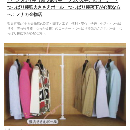
♪ > つっぱり棒（突っ張り棒 つっかえ棒）のコーナー >
つっぱり棒強力ささえポール つっぱり棒落下が心配な方
へ：ノナカ金物店
楽天市場:ノナカ金物店のDIY・日曜大工で「便利・安心・快適」生活♪ > つっぱ
り棒（突っ張り棒 つっかえ棒）のコーナー > つっぱり棒強力ささえポール つ
っぱり棒落下が心配な方へ